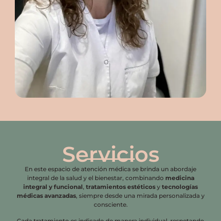
Servicios
En este espacio de atención médica se brinda un abordaje
integral de la salud y el bienestar, combinando
medicina
integral y funcional
,
tratamientos estéticos
y
tecnologías
médicas avanzadas
, siempre desde una mirada personalizada y
consciente.
Cada tratamiento es indicado de manera individual, respetando