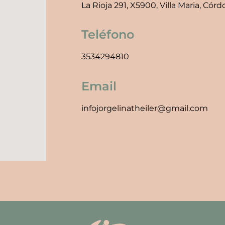
La Rioja 291, X5900, Villa Maria, Cór
Teléfono
3534294810
Email
infojorgelinatheiler@gmail.com