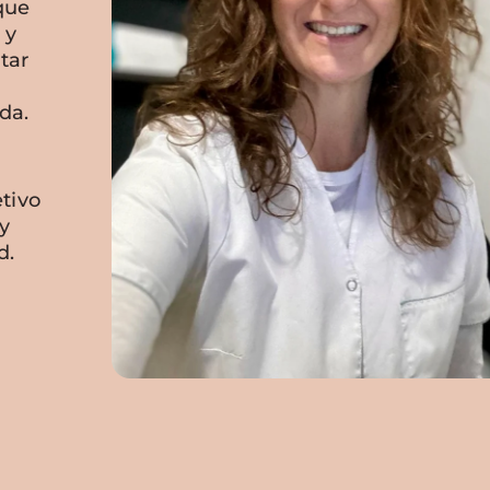
que
 y
tar
da.
tivo
y
d.