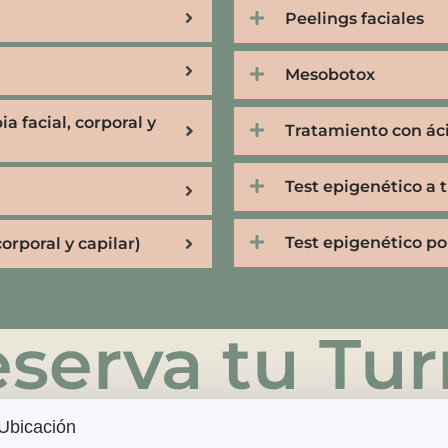
Peelings faciales
Mesobotox
a facial, corporal y
Tratamiento con ác
Test epigenético a 
Test epigenético por
orporal y capilar)
serva tu Tu
Ubicación