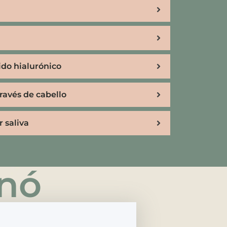
ido hialurónico
través de cabello
 saliva
rnó