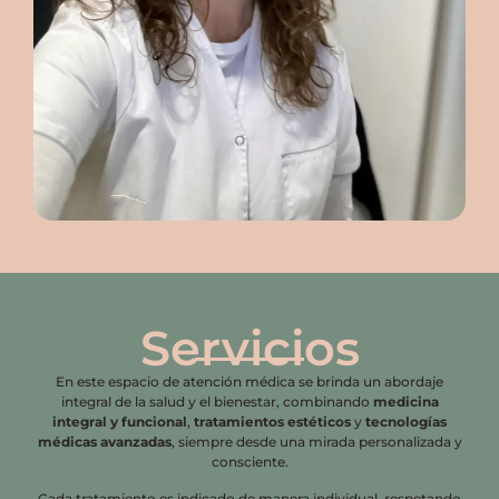
Servicios
En este espacio de atención médica se brinda un abordaje
integral de la salud y el bienestar, combinando
medicina
integral y funcional
,
tratamientos estéticos
y
tecnologías
médicas avanzadas
, siempre desde una mirada personalizada y
consciente.
Cada tratamiento es indicado de manera individual, respetando