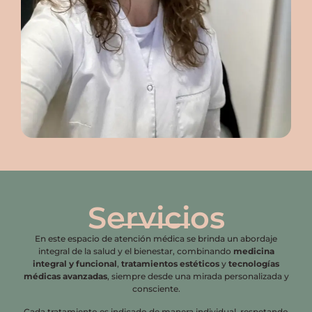
Servicios
En este espacio de atención médica se brinda un abordaje
integral de la salud y el bienestar, combinando
medicina
integral y funcional
,
tratamientos estéticos
y
tecnologías
médicas avanzadas
, siempre desde una mirada personalizada y
consciente.
Cada tratamiento es indicado de manera individual, respetando