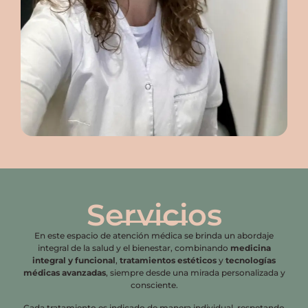
Servicios
En este espacio de atención médica se brinda un abordaje
integral de la salud y el bienestar, combinando
medicina
integral y funcional
,
tratamientos estéticos
y
tecnologías
médicas avanzadas
, siempre desde una mirada personalizada y
consciente.
Cada tratamiento es indicado de manera individual, respetando