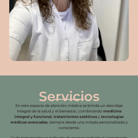
Servicios
En este espacio de atención médica se brinda un abordaje
integral de la salud y el bienestar, combinando
medicina
integral y funcional
,
tratamientos estéticos
y
tecnologías
médicas avanzadas
, siempre desde una mirada personalizada y
consciente.
Cada tratamiento es indicado de manera individual, respetando