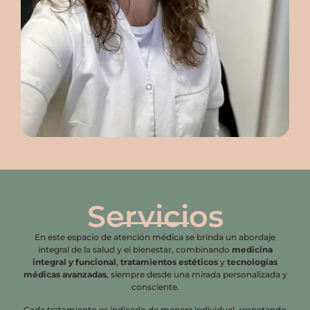
Servicios
En este espacio de atención médica se brinda un abordaje
integral de la salud y el bienestar, combinando
medicina
integral y funcional
,
tratamientos estéticos
y
tecnologías
médicas avanzadas
, siempre desde una mirada personalizada y
consciente.
Cada tratamiento es indicado de manera individual, respetando