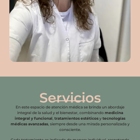
Servicios
En este espacio de atención médica se brinda un abordaje
integral de la salud y el bienestar, combinando
medicina
integral y funcional
,
tratamientos estéticos
y
tecnologías
médicas avanzadas
, siempre desde una mirada personalizada y
consciente.
Cada tratamiento es indicado de manera individual, respetando