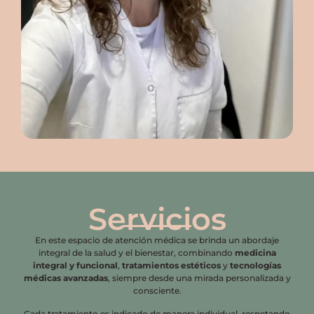
Servicios
En este espacio de atención médica se brinda un abordaje
integral de la salud y el bienestar, combinando
medicina
integral y funcional
,
tratamientos estéticos
y
tecnologías
médicas avanzadas
, siempre desde una mirada personalizada y
consciente.
Cada tratamiento es indicado de manera individual, respetando