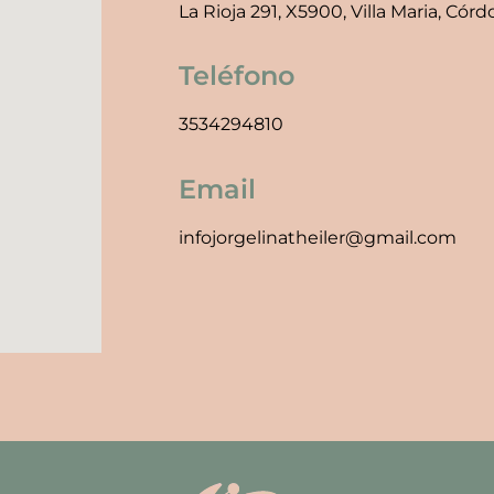
La Rioja 291, X5900, Villa Maria, Cór
Teléfono
3534294810
Email
infojorgelinatheiler@gmail.com