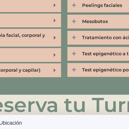
Peelings faciales
Mesobotox
a facial, corporal y
Tratamiento con ác
Test epigenético a 
Test epigenético por
orporal y capilar)
serva tu Tu
Ubicación