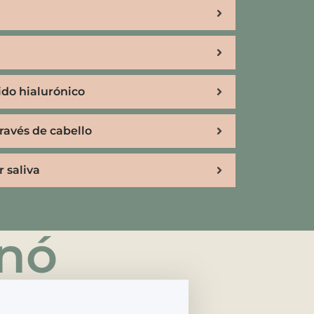
ido hialurónico
través de cabello
 saliva
rnó