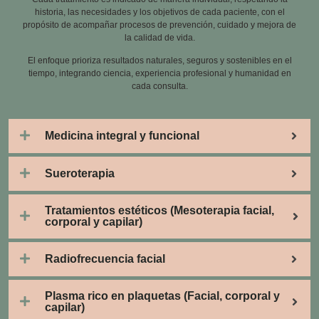
historia, las necesidades y los objetivos de cada paciente, con el
propósito de acompañar procesos de prevención, cuidado y mejora de
la calidad de vida.
El enfoque prioriza resultados naturales, seguros y sostenibles en el
tiempo, integrando ciencia, experiencia profesional y humanidad en
cada consulta.
Medicina integral y funcional
Sueroterapia
Tratamientos estéticos (Mesoterapia facial,
corporal y capilar)
Radiofrecuencia facial
Plasma rico en plaquetas (Facial, corporal y
capilar)