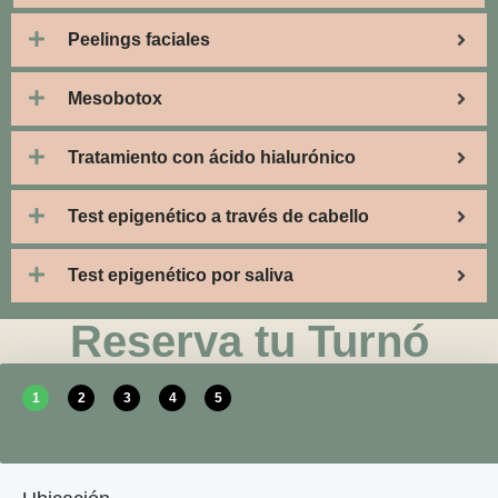
Peelings faciales
Mesobotox
Tratamiento con ácido hialurónico
Test epigenético a través de cabello
Test epigenético por saliva
Reserva tu Turnó
1
2
3
4
5