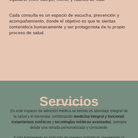
Cada consulta es un espacio de escucha, prevención y
acompañamiento, donde el objetivo es que te sientas
contenido/a humanamente y ser protagonista de tu propio
proceso de salud.
Servicios
En este espacio de atención médica se brinda un abordaje integral de
la salud y el bienestar, combinando
medicina integral y funcional
,
tratamientos estéticos
y
tecnologías médicas avanzadas
, siempre
desde una mirada personalizada y consciente.
Cada tratamiento es indicado de manera individual, respetando la