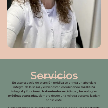
Servicios
En este espacio de atención médica se brinda un abordaje
integral de la salud y el bienestar, combinando
medicina
integral y funcional
,
tratamientos estéticos
y
tecnologías
médicas avanzadas
, siempre desde una mirada personalizada y
consciente.
Cada tratamiento es indicado de manera individual, respetando