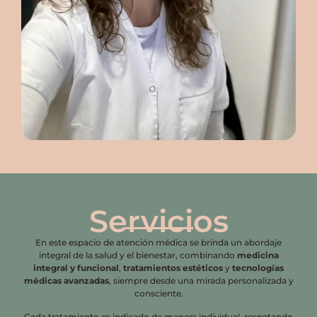
Servicios
En este espacio de atención médica se brinda un abordaje
integral de la salud y el bienestar, combinando
medicina
integral y funcional
,
tratamientos estéticos
y
tecnologías
médicas avanzadas
, siempre desde una mirada personalizada y
consciente.
Cada tratamiento es indicado de manera individual, respetando