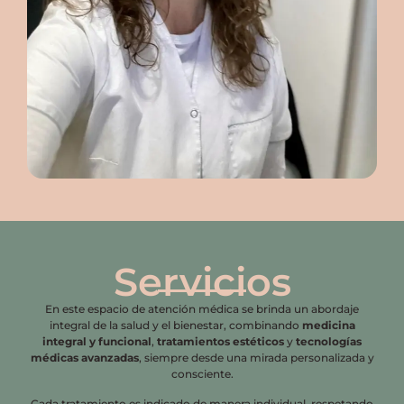
Servicios
En este espacio de atención médica se brinda un abordaje
integral de la salud y el bienestar, combinando
medicina
integral y funcional
,
tratamientos estéticos
y
tecnologías
médicas avanzadas
, siempre desde una mirada personalizada y
consciente.
Cada tratamiento es indicado de manera individual, respetando