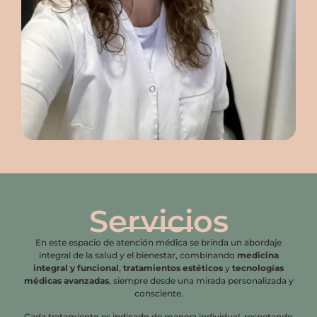
Servicios
En este espacio de atención médica se brinda un abordaje
integral de la salud y el bienestar, combinando
medicina
integral y funcional
,
tratamientos estéticos
y
tecnologías
médicas avanzadas
, siempre desde una mirada personalizada y
consciente.
Cada tratamiento es indicado de manera individual, respetando