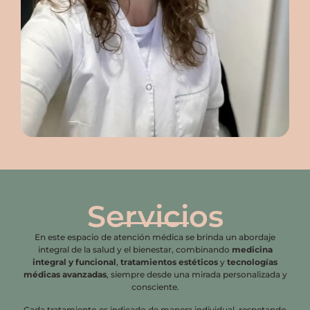
Servicios
En este espacio de atención médica se brinda un abordaje
integral de la salud y el bienestar, combinando
medicina
integral y funcional
,
tratamientos estéticos
y
tecnologías
médicas avanzadas
, siempre desde una mirada personalizada y
consciente.
Cada tratamiento es indicado de manera individual, respetando