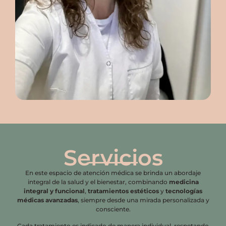
Servicios
En este espacio de atención médica se brinda un abordaje
integral de la salud y el bienestar, combinando
medicina
integral y funcional
,
tratamientos estéticos
y
tecnologías
médicas avanzadas
, siempre desde una mirada personalizada y
consciente.
Cada tratamiento es indicado de manera individual, respetando