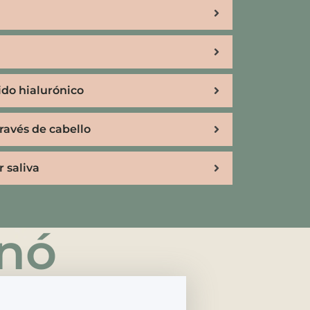
ido hialurónico
través de cabello
 saliva
rnó