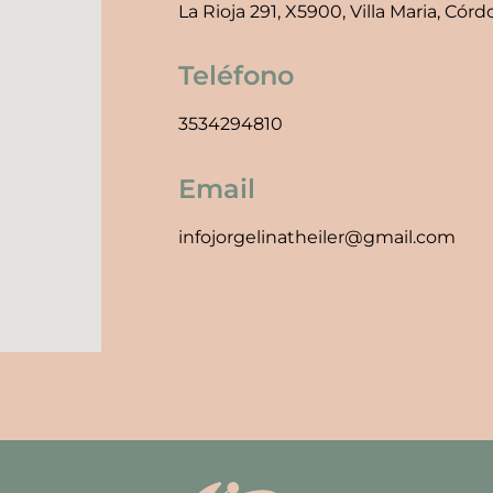
La Rioja 291, X5900, Villa Maria, Cór
Teléfono
3534294810
Email
infojorgelinatheiler@gmail.com