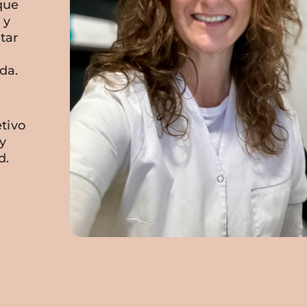
que
 y
tar
da.
tivo
y
d.