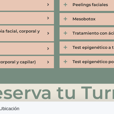
Peelings faciales
Mesobotox
a facial, corporal y
Tratamiento con ác
Test epigenético a 
Test epigenético por
orporal y capilar)
serva tu Tu
Ubicación