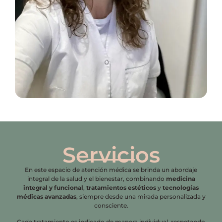
Servicios
En este espacio de atención médica se brinda un abordaje
integral de la salud y el bienestar, combinando
medicina
integral y funcional
,
tratamientos estéticos
y
tecnologías
médicas avanzadas
, siempre desde una mirada personalizada y
consciente.
Cada tratamiento es indicado de manera individual, respetando