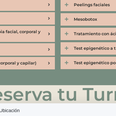
Peelings faciales
Mesobotox
a facial, corporal y
Tratamiento con ác
Test epigenético a 
Test epigenético por
orporal y capilar)
serva tu Tu
Ubicación