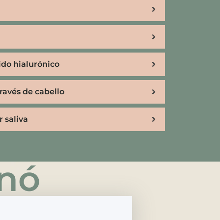
ido hialurónico
través de cabello
 saliva
rnó