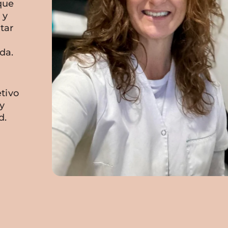
que
 y
tar
da.
tivo
y
d.