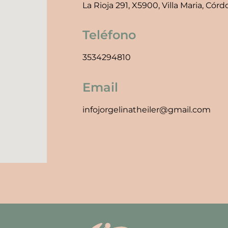
La Rioja 291, X5900, Villa Maria, Cór
Teléfono
3534294810
Email
infojorgelinatheiler@gmail.com