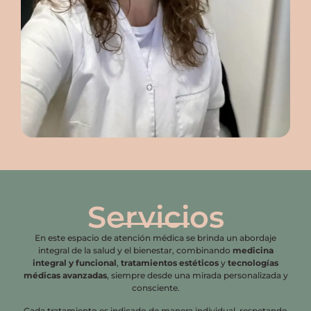
Servicios
En este espacio de atención médica se brinda un abordaje
integral de la salud y el bienestar, combinando
medicina
integral y funcional
,
tratamientos estéticos
y
tecnologías
médicas avanzadas
, siempre desde una mirada personalizada y
consciente.
Cada tratamiento es indicado de manera individual, respetando