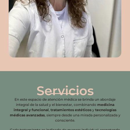
Servicios
En este espacio de atención médica se brinda un abordaje
integral de la salud y el bienestar, combinando
medicina
integral y funcional
,
tratamientos estéticos
y
tecnologías
médicas avanzadas
, siempre desde una mirada personalizada y
consciente.
Cada tratamiento es indicado de manera individual, respetando