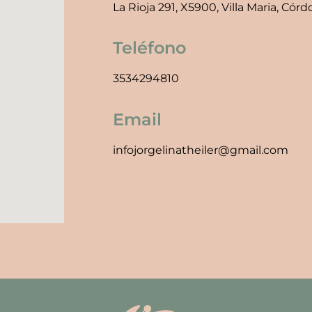
La Rioja 291, X5900, Villa Maria, Cór
Teléfono
3534294810
Email
infojorgelinatheiler@gmail.com