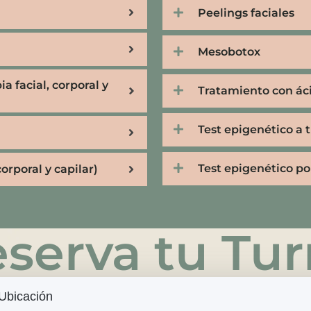
Peelings faciales
Mesobotox
a facial, corporal y
Tratamiento con ác
Test epigenético a 
Test epigenético por
orporal y capilar)
serva tu Tu
Ubicación