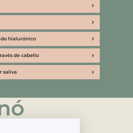
ido hialurónico
través de cabello
 saliva
rnó