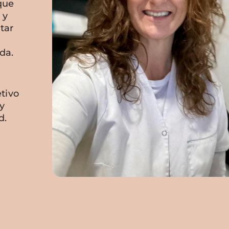
que
 y
tar
da.
tivo
y
d.